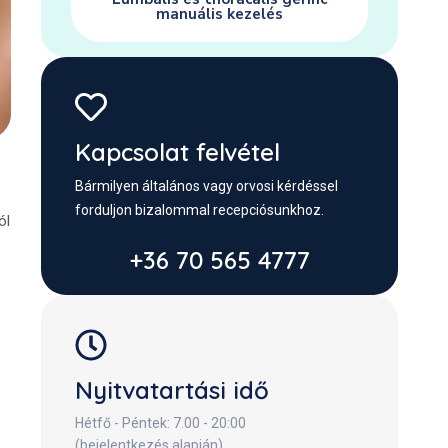
manuális kezelés
Kapcsolat felvétel
Bármilyen általános vagy orvosi kérdéssel
forduljon bizalommal recepciósunkhoz.
ól
+36 70 565 4777
Nyitvatartási idő
Hétfő - Péntek: 7.00 - 20:00
(bejelentkezés alapján)