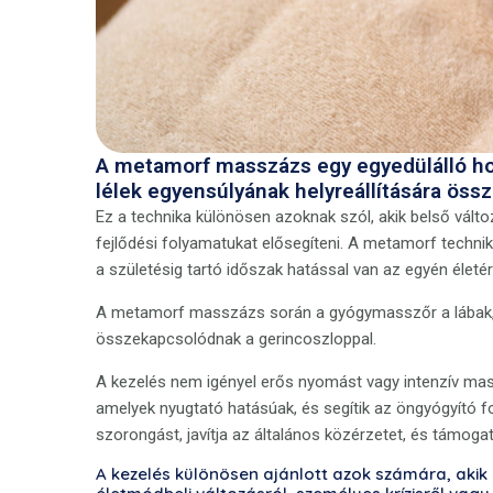
A metamorf masszázs egy egyedülálló holi
lélek egyensúlyának helyreállítására össz
Ez a technika különösen azoknak szól, akik belső vál
fejlődési folyamatukat elősegíteni. A metamorf technika
a születésig tartó időszak hatással van az egyén életér
A metamorf masszázs során a gyógymasszőr a lábak, a 
összekapcsolódnak a gerincoszloppal.
A kezelés nem igényel erős nyomást vagy intenzív mass
amelyek nyugtató hatásúak, és segítik az öngyógyító f
szorongást, javítja az általános közérzetet, és támogatja
A kezelés különösen ajánlott azok számára, akik