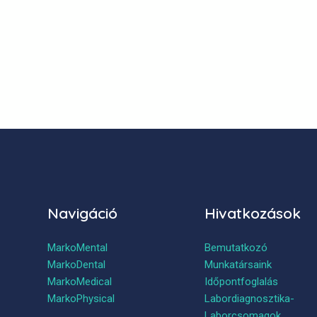
Navigáció
Hivatkozások
MarkoMental
Bemutatkozó
MarkoDental
Munkatársaink
MarkoMedical
Időpontfoglalás
MarkoPhysical
Labordiagnosztika-
Laborcsomagok