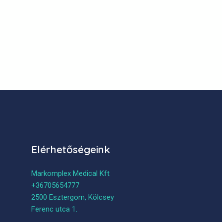
Elérhetőségeink
Markomplex Medical Kft
+36705654777
2500 Esztergom, Kölcsey
Ferenc utca 1.