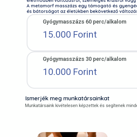
életmódbeli változásról, személyes krízisről vagy
A metamorf masszázs egy támogató és gyengéd m
és bátorságot az életükben bekövetkező változá
Gyógymasszázs 60 perc/alkalom
15.000 Forint
Gyógymasszázs 30 perc/alkalom
10.000 Forint
Ismerjék meg munkatársainkat
Munkatársaink kivételesen képzettek és segítenek mind