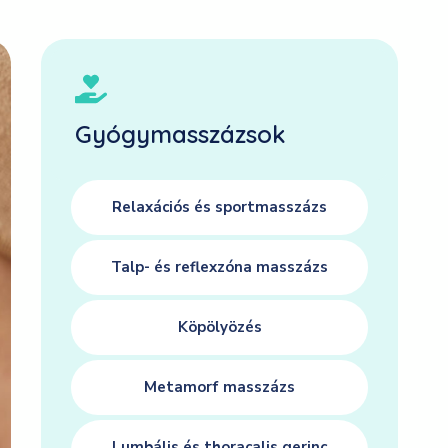
Gyógymasszázsok
Relaxációs és sportmasszázs
Talp- és reflexzóna masszázs
Köpölyözés
Metamorf masszázs
Lumbális és thoracalis gerinc