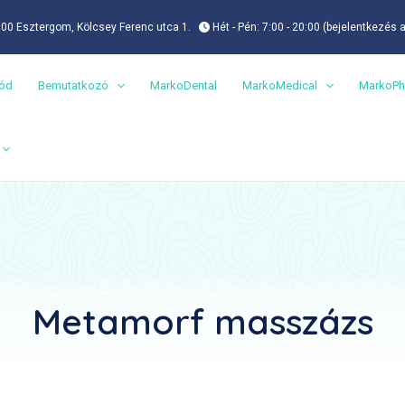
00 Esztergom, Kölcsey Ferenc utca 1.
Hét - Pén: 7:00 - 20:00 (bejelentkezés 
mód
Bemutatkozó
MarkoDental
MarkoMedical
MarkoPh
Metamorf masszázs