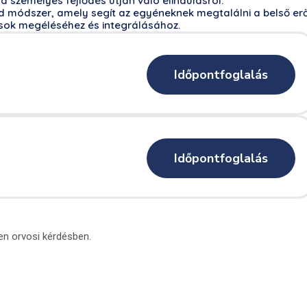
 a személyes fejlődés útján való elindulásról.
ódszer, amely segít az egyéneknek megtalálni a belső er
sok megéléséhez és integrálásához.
Időpontfoglalás
Időpontfoglalás
en orvosi kérdésben.