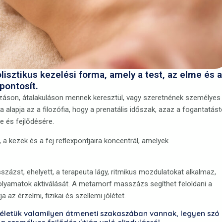
sztikus kezelési forma, amely a test, az elme és a
pontosít.
tozáson, átalakuláson mennek keresztül, vagy szeretnének személyes
 alapja az a filozófia, hogy a prenatális időszak, azaz a fogantatást
e és fejlődésére.
kezek és a fej reflexpontjaira koncentrál, amelyek
zázst, ehelyett, a terapeuta lágy, ritmikus mozdulatokat alkalmaz,
olyamatok aktiválását. A metamorf masszázs segíthet feloldani a
 az érzelmi, fizikai és szellemi jólétet.
 életük valamilyen átmeneti szakaszában vannak, legyen szó