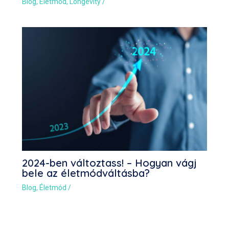
Blog
,
Életmód
,
Longevity
/
2024-ben változtass! – Hogyan vágj
bele az életmódváltásba?
Blog
,
Életmód
/