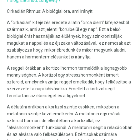
/
Blog
,
Életmód
,
Longevity
/
Cirkadián Ritmus: A biológiai óra, ami irányít
A “cirkadián” kifejezés eredete a latin “circa diem” kifejezésből
származik, ami azt jelenti “körülbelül egy nap”. Ezt a belső
biológiai órát használják az élőlények, hogy szinkronizálják
magukat a nappal és az éjszaka változásával, ez nemcsak azt
szabályozza hogy, mikor ébredünk és mikor megyünk aludni,
hanem a hormontermelésünket is irányítja.
A reggeli órákban a kortizol hormon termelődik a legnagyobb
mennyiségben. A kortizol egy stresszhormonként ismert
szteroid, amelynek szintje reggel emelkedik, hogy felkészítse a
szervezetet a napi kihívásokra. Emellett a kortizol segít
fenntartani az éberséget és a figyelmet.
A délutáni órákban a kortizol szintje csökken, miközben a
melatonin szintje kezd emelkedni. A melatonin egy másik
szteroid hormon, de ellentétben a kortizollal, ez
“alváshormonként” funkcionál. A melatonin segít a relaxációban
és az alvásra való felkészülésben. Ezért sokak számára