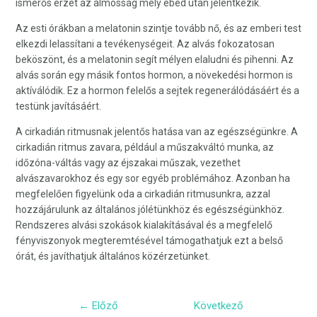
ismerős érzet az álmosság mely ebéd után jelentkezik.
Az esti órákban a melatonin szintje tovább nő, és az emberi test
elkezdi lelassítani a tevékenységeit. Az alvás fokozatosan
beköszönt, és a melatonin segít mélyen elaludni és pihenni. Az
alvás során egy másik fontos hormon, a növekedési hormon is
aktíválódik. Ez a hormon felelős a sejtek regenerálódásáért és a
testünk javításáért.
A cirkadián ritmusnak jelentős hatása van az egészségünkre. A
cirkadián ritmus zavara, például a műszakváltó munka, az
időzóna-váltás vagy az éjszakai műszak, vezethet
alvászavarokhoz és egy sor egyéb problémához. Azonban ha
megfelelően figyelünk oda a cirkadián ritmusunkra, azzal
hozzájárulunk az általános jólétünkhöz és egészségünkhöz.
Rendszeres alvási szokások kialakításával és a megfelelő
fényviszonyok megteremtésével támogathatjuk ezt a belső
órát, és javíthatjuk általános közérzetünket.
←
Előző
Következő