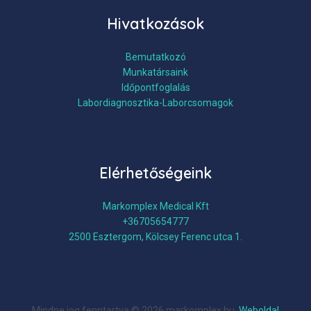
Hivatkozások
Bemutatkozó
Munkatársaink
Időpontfoglalás
Labordiagnosztika-Laborcsomagok
Elérhetőségeink
Markomplex Medical Kft
+36705654777
2500 Esztergom, Kölcsey Ferenc utca 1.
Mindne jog fenntartva © 2026 markomplex.hu.
Weboldal