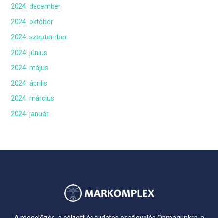
2024. december
2024. október
2024. szeptember
2024. június
2024. május
2024. április
2024. március
2024. január
A megelőzés, a célzott és tudatos odafigyelés Önmagunkra, a