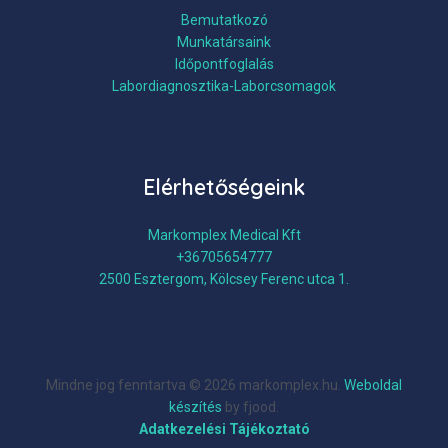
Bemutatkozó
Munkatársaink
Időpontfoglalás
Labordiagnosztika-Laborcsomagok
Elérhetőségeink
Markomplex Medical Kft
+36705654777
2500 Esztergom, Kölcsey Ferenc utca 1.
Mindne jog fenntartva © 2026 markomplex.hu.
Weboldal
készítés
by fjood.
Adatkezelési Tájékoztató