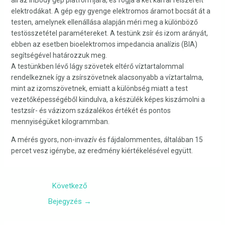
elektrodákat. A gép egy gyenge elektromos áramot bocsát át a
testen, amelynek ellenállása alapján méri meg a különböző
testösszetétel paramétereket. A testünk zsír és izom arányát,
ebben az esetben bioelektromos impedancia analízis (BIA)
segítségével határozzuk meg.
A testünkben lévő lágy szövetek eltérő víztartalommal
rendelkeznek így a zsírszövetnek alacsonyabb a víztartalma,
mint az izomszövetnek, emiatt a különbség miatt a test
vezetőképességéből kiindulva, a készülék képes kiszámolni a
testzsír- és vázizom százalékos értékét és pontos
mennyiségüket kilogrammban.
A mérés gyors, non-invazív és fájdalommentes, általában 15
percet vesz igénybe, az eredmény kiértékelésével együtt.
Következő
Bejegyzés
→