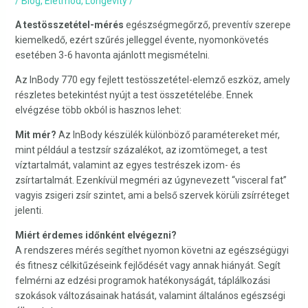
/
Blog
,
Életmód
,
Longevity
/
A testösszetétel-mérés
egészségmegőrző, preventív szerepe
kiemelkedő, ezért szűrés jelleggel évente, nyomonkövetés
esetében 3-6 havonta ajánlott megismételni.
Az InBody 770 egy fejlett testösszetétel-elemző eszköz, amely
részletes betekintést nyújt a test összetételébe. Ennek
elvégzése több okból is hasznos lehet:
Mit mér?
Az InBody készülék különböző paramétereket mér,
mint például a testzsír százalékot, az izomtömeget, a test
víztartalmát, valamint az egyes testrészek izom- és
zsírtartalmát. Ezenkívül megméri az úgynevezett “visceral fat”
vagyis zsigeri zsír szintet, ami a belső szervek körüli zsírréteget
jelenti.
Miért érdemes időnként elvégezni?
A rendszeres mérés segíthet nyomon követni az egészségügyi
és fitnesz célkitűzéseink fejlődését vagy annak hiányát. Segít
felmérni az edzési programok hatékonyságát, táplálkozási
szokások változásainak hatását, valamint általános egészségi