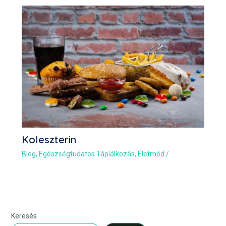
Koleszterin
Blog
,
Egészségtudatos Táplálkozás
,
Életmód
/
Keresés