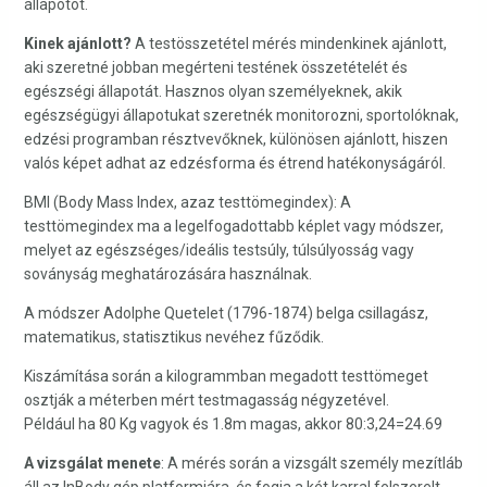
állapotot.
Kinek ajánlott?
A testösszetétel mérés mindenkinek ajánlott,
aki szeretné jobban megérteni testének összetételét és
egészségi állapotát. Hasznos olyan személyeknek, akik
egészségügyi állapotukat szeretnék monitorozni, sportolóknak,
edzési programban résztvevőknek, különösen ajánlott, hiszen
valós képet adhat az edzésforma és étrend hatékonyságáról.
BMI (Body Mass Index, azaz testtömegindex): A
testtömegindex ma a legelfogadottabb képlet vagy módszer,
melyet az egészséges/ideális testsúly, túlsúlyosság vagy
soványság meghatározására használnak.
A módszer Adolphe Quetelet (1796-1874) belga csillagász,
matematikus, statisztikus nevéhez fűződik.
Kiszámítása során a kilogrammban megadott testtömeget
osztják a méterben mért testmagasság négyzetével.
Például ha 80 Kg vagyok és 1.8m magas, akkor 80:3,24=24.69
A vizsgálat menete
: A mérés során a vizsgált személy mezítláb
áll az InBody gép platformjára, és fogja a két karral felszerelt