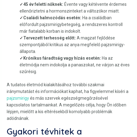
45 év feletti nőknek:
Évente vagy kétévente érdemes
ellenőriztetni a hormonszinteket a változókor miatt.
Családi halmozódás esetén:
Ha a családban
előfordult pajzsmirigybetegség, a rendszeres kontroll
már fiatalabb korban is indokolt.
Tervezett terhesség előtt:
A magzat fejlődése
szempontjából kritikus az anya megfelelő pajzsmirigy-
állapota.
Krónikus fáradtság vagy hízás esetén:
Ha az
életmódja nem indokolja a panaszokat, ne várjon az éves
szűrésig.
A tudatos életmód kialakításához további szakmai
iránymutatást és információkat kaphat, ha figyelemmel kíséri a
pajzsmirigy
és más szervek egészségmegőrzésével
kapcsolatos tartalmainkat. A megelőzés célja, hogy Ön időben
lépjen, mielőtt a kis eltérésekből komolyabb problémák
adódnának.
Gyakori tévhitek a