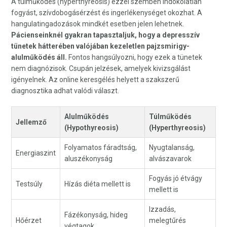
A túlműködés (hyperthyreosis) ezzel szemben indokolatlan
fogyást, szívdobogásérzést és ingerlékenységet okozhat. A
hangulatingadozások mindkét esetben jelen lehetnek.
Pácienseinknél gyakran tapasztaljuk, hogy a depresszív
tünetek hátterében valójában kezeletlen pajzsmirigy-
alulműködés áll.
Fontos hangsúlyozni, hogy ezek a tünetek
nem diagnózisok. Csupán jelzések, amelyek kivizsgálást
igényelnek. Az online keresgélés helyett a szakszerű
diagnosztika adhat valódi választ.
Alulműködés
Túlműködés
Jellemző
(Hypothyreosis)
(Hyperthyreosis)
Folyamatos fáradtság,
Nyugtalanság,
Energiaszint
aluszékonyság
alvászavarok
Fogyás jó étvágy
Testsúly
Hízás diéta mellett is
mellett is
Izzadás,
Fázékonyság, hideg
Hőérzet
melegtűrés
végtagok