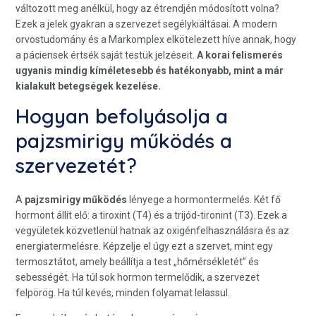
változott meg anélkül, hogy az étrendjén módosított volna?
Ezek a jelek gyakran a szervezet segélykiáltásai. A modern
orvostudomány és a Markomplex elkötelezett híve annak, hogy
a páciensek értsék saját testük jelzéseit.
A korai felismerés
ugyanis mindig kíméletesebb és hatékonyabb, mint a már
kialakult betegségek kezelése.
Hogyan befolyásolja a
pajzsmirigy működés a
szervezetét?
A
pajzsmirigy működés
lényege a hormontermelés. Két fő
hormont állít elő: a tiroxint (T4) és a trijód-tironint (T3). Ezek a
vegyületek közvetlenül hatnak az oxigénfelhasználásra és az
energiatermelésre. Képzelje el úgy ezt a szervet, mint egy
termosztátot, amely beállítja a test „hőmérsékletét” és
sebességét. Ha túl sok hormon termelődik, a szervezet
felpörög. Ha túl kevés, minden folyamat lelassul.