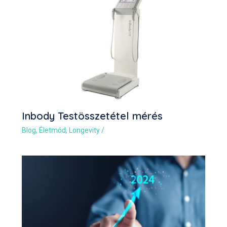
Inbody Testösszetétel mérés
Blog
,
Életmód
,
Longevity
/