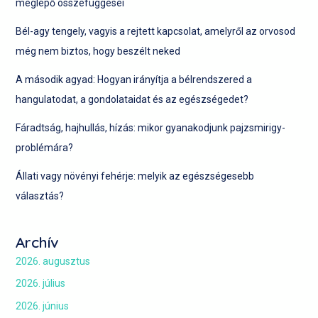
meglepő összefüggései
Bél-agy tengely, vagyis a rejtett kapcsolat, amelyről az orvosod
még nem biztos, hogy beszélt neked
A második agyad: Hogyan irányítja a bélrendszered a
hangulatodat, a gondolataidat és az egészségedet?
Fáradtság, hajhullás, hízás: mikor gyanakodjunk pajzsmirigy-
problémára?
Állati vagy növényi fehérje: melyik az egészségesebb
választás?
Archív
2026. augusztus
2026. július
2026. június