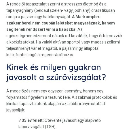
A rendelői tapasztalat szerint a stresszes életmód és a
tápanyaghiány (például szelén- vagy jódhiány) drasztikusan
rontja a pajzsmirigy hatékonyságát.
A Markomplex
szakemberei nem csupán leleteket magyaráznak, hanem
segítenek rendszert vinni a káoszba.
Az
egészségmenedzsment nálunk ott kezdődik, hogy értelmezzük
a kockázatokat. Ha valaki aktívan sportol, vagy magas szellemi
teljesítményt vár el magától, a pajzsmirigy állapota
kulcsfontosságú a regenerációhoz is.
Kinek és milyen gyakran
javasolt a szűrővizsgálat?
A megelőzés nem egy egyszeri esemény, hanem egy
folyamatos figyelem a testünk felé. A szakmai protokollok és
klinikai tapasztalatunk alapján az alábbi iránymutatást
javasoljuk:
35 év felett:
Ötévente javasolt egy alapvető
laborvizsgálat (TSH).