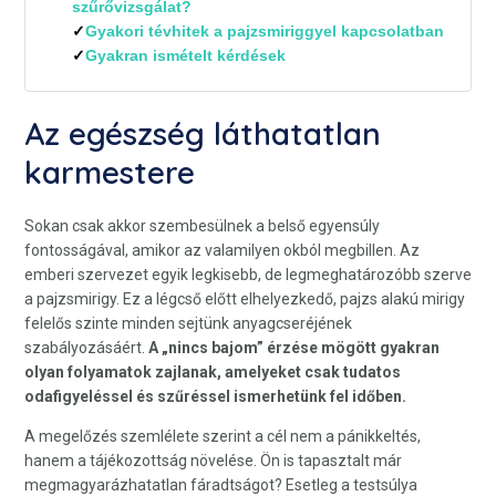
szűrővizsgálat?
Gyakori tévhitek a pajzsmiriggyel kapcsolatban
Gyakran ismételt kérdések
Az egészség láthatatlan
karmestere
Sokan csak akkor szembesülnek a belső egyensúly
fontosságával, amikor az valamilyen okból megbillen. Az
emberi szervezet egyik legkisebb, de legmeghatározóbb szerve
a pajzsmirigy. Ez a légcső előtt elhelyezkedő, pajzs alakú mirigy
felelős szinte minden sejtünk anyagcseréjének
szabályozásáért.
A „nincs bajom” érzése mögött gyakran
olyan folyamatok zajlanak, amelyeket csak tudatos
odafigyeléssel és szűréssel ismerhetünk fel időben.
A megelőzés szemlélete szerint a cél nem a pánikkeltés,
hanem a tájékozottság növelése. Ön is tapasztalt már
megmagyarázhatatlan fáradtságot? Esetleg a testsúlya