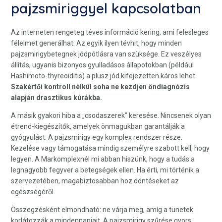
pajzsmiriggyel kapcsolatban
Az interneten rengeteg téves információ kering, ami felesleges
félelmet generálhat. Az egyik ilyen tévhit, hogy minden
pajzsmirigybetegnek jódpótlásra van szüksége. Ez veszélyes
állítás, ugyanis bizonyos gyulladásos állapotokban (például
Hashimoto-thyreoiditis) a plusz jód kifejezetten káros lehet.
Szakértői kontroll nélkül soha ne kezdjen öndiagnózis
alapján drasztikus kúrákba.
A másik gyakori hiba a „csodaszerek” keresése. Nincsenek olyan
étrend-kiegészítők, amelyek önmagukban garantálják a
gyógyulást. A pajzsmirigy egy komplex rendszer része.
Kezelése vagy támogatása mindig személyre szabott kell, hogy
legyen. A Markomplexnél mi abban hiszünk, hogy a tudás a
legnagyobb fegyver a betegségek ellen. Ha érti, mi történik a
szervezetében, magabiztosabban hoz döntéseket az
egészségéről.
Összegzésként elmondható: ne várja meg, amíg a tünetek
korlátozzák a mindennapjait. A pajzsmirigy szűrése gyors,