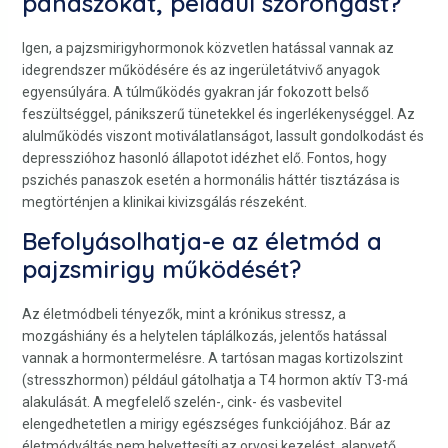
panaszokat, például szorongást?
Igen, a pajzsmirigyhormonok közvetlen hatással vannak az
idegrendszer működésére és az ingerületátvivő anyagok
egyensúlyára. A túlműködés gyakran jár fokozott belső
feszültséggel, pánikszerű tünetekkel és ingerlékenységgel. Az
alulműködés viszont motiválatlanságot, lassult gondolkodást és
depresszióhoz hasonló állapotot idézhet elő. Fontos, hogy
pszichés panaszok esetén a hormonális háttér tisztázása is
megtörténjen a klinikai kivizsgálás részeként.
Befolyásolhatja-e az életmód a
pajzsmirigy működését?
Az életmódbeli tényezők, mint a krónikus stressz, a
mozgáshiány és a helytelen táplálkozás, jelentős hatással
vannak a hormontermelésre. A tartósan magas kortizolszint
(stresszhormon) például gátolhatja a T4 hormon aktív T3-má
alakulását. A megfelelő szelén-, cink- és vasbevitel
elengedhetetlen a mirigy egészséges funkciójához. Bár az
életmódváltás nem helyettesíti az orvosi kezelést, alapvető