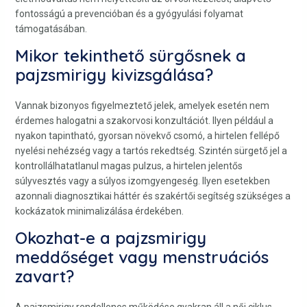
fontosságú a prevencióban és a gyógyulási folyamat
támogatásában.
Mikor tekinthető sürgősnek a
pajzsmirigy kivizsgálása?
Vannak bizonyos figyelmeztető jelek, amelyek esetén nem
érdemes halogatni a szakorvosi konzultációt. Ilyen például a
nyakon tapintható, gyorsan növekvő csomó, a hirtelen fellépő
nyelési nehézség vagy a tartós rekedtség. Szintén sürgető jel a
kontrollálhatatlanul magas pulzus, a hirtelen jelentős
súlyvesztés vagy a súlyos izomgyengeség. Ilyen esetekben
azonnali diagnosztikai háttér és szakértői segítség szükséges a
kockázatok minimalizálása érdekében.
Okozhat-e a pajzsmirigy
meddőséget vagy menstruációs
zavart?
A pajzsmirigy rendellenes működése gyakran áll a női ciklus