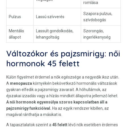
romlása
Szapora pulzus,
Pulzus
Lassú szívverés
szívdobogás
Mentális
Lassult gondolkodás,
Szorongás,
állapot
lehangoltság
ingerlékenység
Változókor és pajzsmirigy: női
hormonok 45 felett
Külön figyelmet érdemel a nők egészsége a negyedik iksz után.
A
menopauza
környékén bekövetkező hormonális változások
gyakran elfedik a pajzsmirigy zavarait. A hőhullámok, az
éjszakai izzadás vagy a hízás mindkét állapotra jellemző lehet.
A női hormonok egyensúlya szoros kapcsolatban áll a
pajzsmirigy funkcióival.
Ha az egyik rendszer kibillen, az
magával ránthatja a másikat is.
A tapasztalatok szerint a
45 felett
lévő nők esetében érdemes