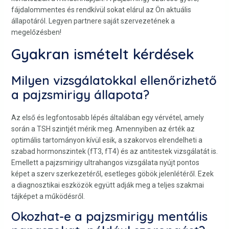
fájdalommentes és rendkívül sokat elárul az Ön aktuális
állapotáról. Legyen partnere saját szervezetének a
megelőzésben!
Gyakran ismételt kérdések
Milyen vizsgálatokkal ellenőrizhető
a pajzsmirigy állapota?
Az első és legfontosabb lépés általában egy vérvétel, amely
során a TSH szintjét mérik meg. Amennyiben az érték az
optimális tartományon kívül esik, a szakorvos elrendelheti a
szabad hormonszintek (fT3, fT4) és az antitestek vizsgálatát is.
Emellett a pajzsmirigy ultrahangos vizsgálata nyújt pontos
képet a szerv szerkezetéről, esetleges göbök jelenlétéről. Ezek
a diagnosztikai eszközök együtt adják meg a teljes szakmai
tájképet a működésről.
Okozhat-e a pajzsmirigy mentális