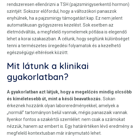
rendszeresen ellenőrizni a TSH (pajzsmirigyserkentő hormon)
szintjét. Sokszor előfordul, hogy a változókori panaszok
enyhülnek, ha a pajzsmirigy támogatást kap. Ez nem jelent
automatikusan gyógyszeres kezelést. Sok esetben az
életmódváltás, a megfelelő nyomelemek pótlása is elegendő
lehet a korai szakaszban. A célunk, hogy segítünk különbséget
tenni a természetes öregedési folyamatok és a kezelhető
egészségügyi eltérések között.
Mit látunk a klinikai
gyakorlatban?
A gyakorlatban azt látjuk, hogy a megelőzés mindig olcsóbb
és kíméletesebb út, mint a késői beavatkozás.
Sokan
érkeznek hozzánk olyan laboreredményekkel, amelyek a
„normál” tartományon belül vannak, mégis panaszaik vannak.
Ilyenkor fontos a szakértői szemlélet: nem csak a számokat
nézzük, hanem az embert is. Egy határértéken lévő eredmény a
megfelelő kontextusban már iránymutató lehet.