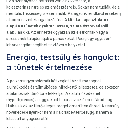
Ez a szabályozás hatással van a szívverésre, a
koleszterinszintre és az emésztésre is. Sokan nem tudják, de a
mentális frissesség is ezen múlik. Az agyunk rendkívül érzékeny
a hormonszintek ingadozására.
A klinikai tapasztalatok
alapján a tünetek gyakran lassan, szinte észrevétlenül
alakulnak ki.
Az érintettek gyakran az életkornak vagy a
stressznek tulajdonítják a panaszokat. Pedig egy egyszerű
laborvizsgálat segíthet tisztázni a helyzetet.
Energia, testsúly és hangulat:
a tünetek értelmezése
A pajzsmirigyproblémák két véglet között mozognak:
alulműködés és túlműködés. Mindkettő jellegzetes, de sokszor
általánosnak tűnő tünetekkel jár. Az alulműködésnél
(hypothyreosis) a leggyakoribb panasz az ólmos fáradtság.
Hiába alszik az illető eleget, reggel kimerülten ébred. A testsúly
növekedése ilyenkor nem a kalóriabeviteltől függ, hanem a
lelassult anyagcserétől.