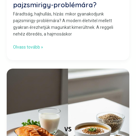
pajzsmirigy-problémára?
Fáradtság, hajhullás, hízás: mikor gyanakodjunk
pajzsmirigy-problémára? A modern életvitel mellett
gyakran érezhetjük magunkat kimerültnek. A reggeli
nehéz ébredés, a hajmosáskor
Olvass tovább »
Állati
vagy
növényi
fehérje:
melyik
az
egészségesebb
választás?