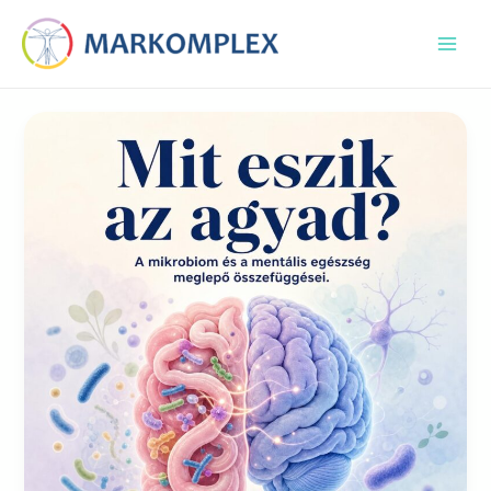
Skip
Post
Main
to
pagination
Men
content
Mit
eszik
az
agyad?
A
mikrobiom
és
a
mentális
egészség
meglepő
összefüggései