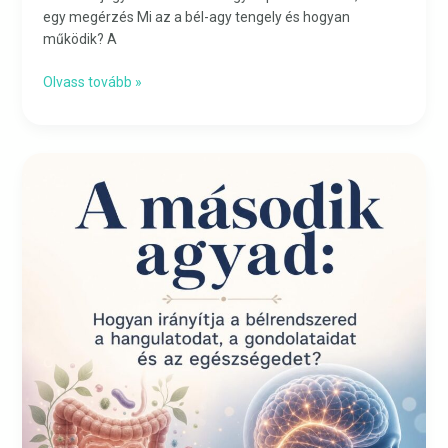
egy megérzés Mi az a bél-agy tengely és hogyan
működik? A
Olvass tovább »
A
második
agyad:
Hogyan
irányítja
a
bélrendszered
a
hangulatodat,
a
gondolataidat
és
az