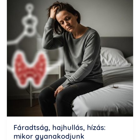
hajhullás,
hízás:
mikor
gyanakodjunk
pajzsmirigy-
problémára?
Fáradtság, hajhullás, hízás:
mikor gyanakodjunk