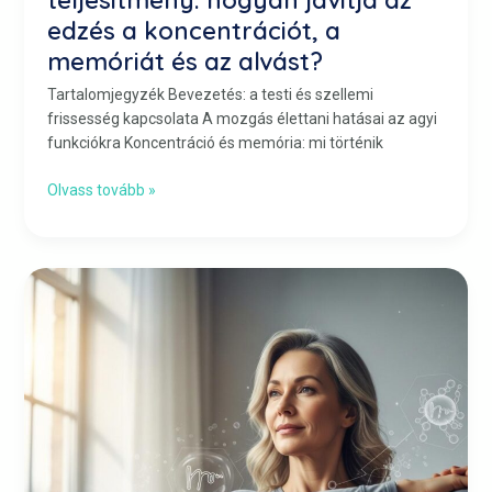
teljesítmény: hogyan javítja az
edzés a koncentrációt, a
memóriát és az alvást?
Tartalomjegyzék Bevezetés: a testi és szellemi
frissesség kapcsolata A mozgás élettani hatásai az agyi
funkciókra Koncentráció és memória: mi történik
Olvass tovább »
Hormonális
változások
40
felett:
hogyan
őrizhető
meg
az
energiaszint