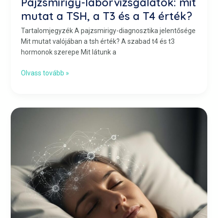
Pajzsmirigy-laborvizsgálatok: mit
mutat a TSH, a T3 és a T4 érték?
Tartalomjegyzék A pajzsmirigy-diagnosztika jelentősége
Mit mutat valójában a tsh érték? A szabad t4 és t3
hormonok szerepe Mit látunk a
Olvass tovább »
Alvás
mint
longevity-
terápia:
mi
történik
a
szervezetben
éjszaka?