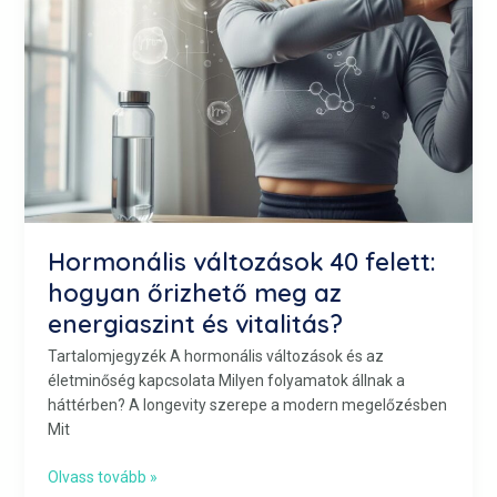
és
vitalitás?
Hormonális változások 40 felett:
hogyan őrizhető meg az
energiaszint és vitalitás?
Tartalomjegyzék A hormonális változások és az
életminőség kapcsolata Milyen folyamatok állnak a
háttérben? A longevity szerepe a modern megelőzésben
Mit
Olvass tovább »