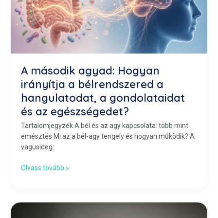
egészségedet?
A második agyad: Hogyan
irányítja a bélrendszered a
hangulatodat, a gondolataidat
és az egészségedet?
Tartalomjegyzék A bél és az agy kapcsolata: több mint
emésztés Mi az a bél-agy tengely és hogyan működik? A
vagusideg:
Olvass tovább »
Fáradtság,