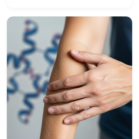
Fehérjehiány
rejtett
jelei:
amikor
a
szervezet
„csendben”
szenved