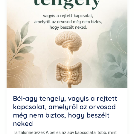
rejtett
kapcsolat,
amelyről
az
orvosod
még
nem
biztos,
hogy
beszélt
neked
Bél-agy tengely, vagyis a rejtett
kapcsolat, amelyről az orvosod
még nem biztos, hogy beszélt
neked
Tartalomjegyzék A bél és az agy kapcsolata: több, mint