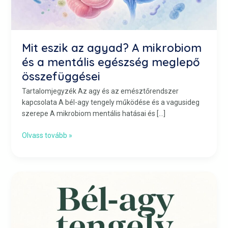
Mit eszik az agyad? A mikrobiom
és a mentális egészség meglepő
összefüggései
Tartalomjegyzék Az agy és az emésztőrendszer
kapcsolata A bél-agy tengely működése és a vagusideg
szerepe A mikrobiom mentális hatásai és […]
Olvass tovább »
Bél-
agy
tengely,
vagyis
a