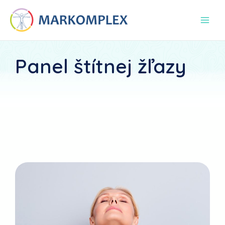
Preskočiť
Main
na
Men
obsah
Panel štítnej žľazy