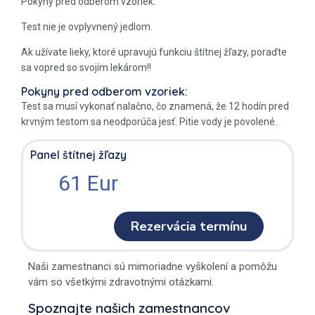
Pokyny pred odberom vzoriek:
Test nie je ovplyvnený jedlom.
Ak užívate lieky, ktoré upravujú funkciu štítnej žľazy, poraďte
sa vopred so svojím lekárom!!
Pokyny pred odberom vzoriek:
Test sa musí vykonať nalačno, čo znamená, že 12 hodín pred
krvným testom sa neodporúča jesť. Pitie vody je povolené.
Panel štítnej žľazy
61 Eur
Rezervácia termínu
Naši zamestnanci sú mimoriadne vyškolení a pomôžu
vám so všetkými zdravotnými otázkami.
Spoznajte našich zamestnancov