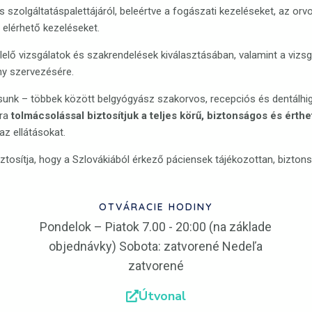
 szolgáltatáspalettájáról, beleértve a fogászati kezeléseket, az orvo
 elérhető kezeléseket.
lelő vizsgálatok és szakrendelések kiválasztásában, valamint a viz
ny szervezésére.
k – többek között belgyógyász szakorvos, recepciós és dentálhigié
ára
tolmácsolással biztosítjuk a teljes körű, biztonságos és ért
z ellátásokat.
ztosítja, hogy a Szlovákiából érkező páciensek tájékozottan, bizt
OTVÁRACIE HODINY
Pondelok – Piatok 7.00 - 20:00 (na základe
objednávky) Sobota: zatvorené Nedeľa
zatvorené
Útvonal