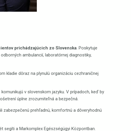
ientov prichádzajúcich zo Slovenska
. Poskytuje
odborných ambulancií, laboratórnej diagnostiky,
m kladie dôraz na plynulú organizáciu cezhraničnej
 – komunikujú v slovenskom jazyku. V prípadoch, keď by
 ošetrení úplne zrozumiteľná a bezpečná.
ali zabezpečenú prehľadnú, komfortnú a dôveryhodnú
sét segíti a Markomplex Egészségügyi Központban.