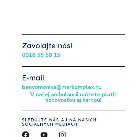
Zavolajte nás!
0918 58 58 15
E-mail:
benyomonika@markomplex.hu
V našej ambulancii môžete platiť
hotovosťou aj kartou!
SLEDUJTE NÁS AJ NA NAŠICH
SOCIÁLNYCH MÉDIÁCH!
F
Y
I