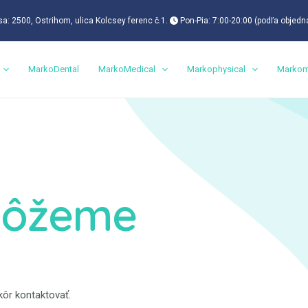
a: 2500, Ostrihom, ulica Kolcsey ferenc č.1.
Pon-Pia: 7:00-20:00 (podľa objedn
MarkoDental
MarkoMedical
Markophysical
Markom
môžeme
kôr kontaktovať.