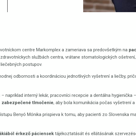
ravotníckom centre Markomplex a zameriava sa predovšetkým na
pac
dravotníckych službách centra, vrátane stomatologických ošetrení, 
 liečebných postupov.
ej odbornosti a koordináciou jednotlivých vyšetrení a liečby, pričo
napríklad interný lekár, pracovníci recepcie a dentálna hygienička
m
zabezpečené tlmočenie
, aby bola komunikácia počas vyšetrení a
stupu Benyó Mónika prispieva k tomu, aby pacienti zo Slovenska m
ákiából érkező páciensek
tájékoztatását és ellátásának szervezé