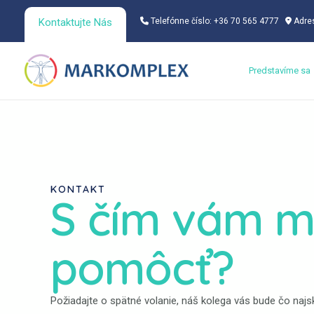
Preskočiť
Kontaktujte Nás
Telefónne číslo: +36 70 565 4777
Adres
na
obsah
Predstavíme sa
KONTAKT
S čím vám 
pomôcť?
Požiadajte o spätné volanie, náš kolega vás bude čo najs