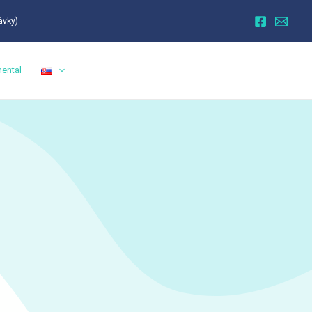
ávky)
ental