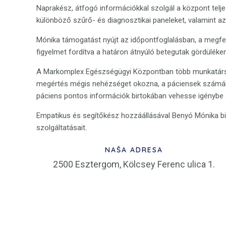
Naprakész, átfogó információkkal szolgál a központ teljes
különböző szűrő- és diagnosztikai paneleket, valamint az
Mónika támogatást nyújt az időpontfoglalásban, a megfe
figyelmet fordítva a határon átnyúló betegutak gördüléke
A Markomplex Egészségügyi Központban több munkatársun
megértés mégis nehézséget okozna, a páciensek szám
páciens pontos információk birtokában vehesse igénybe a
Empatikus és segítőkész hozzáállásával Benyó Mónika bi
szolgáltatásait.
NAŠA ADRESA
2500 Esztergom, Kölcsey Ferenc ulica 1.