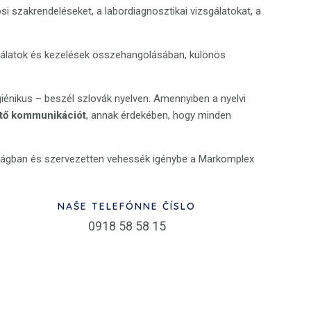
si szakrendeléseket, a labordiagnosztikai vizsgálatokat, a
sgálatok és kezelések összehangolásában, különös
nikus – beszél szlovák nyelven. Amennyiben a nyelvi
hető kommunikációt
, annak érdekében, hogy minden
onságban és szervezetten vehessék igénybe a Markomplex
NAŠE TELEFÓNNE ČÍSLO
0918 58 58 15