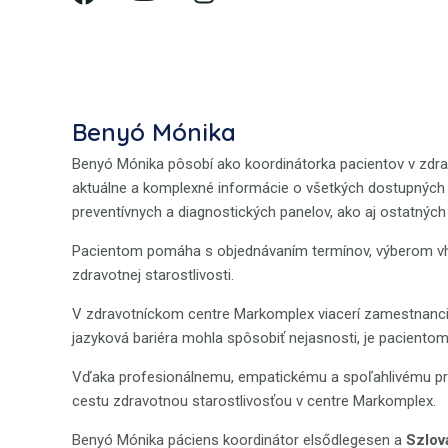
a
o
n
c
u
s
e
t
t
b
u
a
o
b
g
Benyó Mónika
o
e
r
k
a
Benyó Mónika pôsobí ako koordinátorka pacientov v zd
m
aktuálne a komplexné informácie o všetkých dostupných z
preventívnych a diagnostických panelov, ako aj ostatných
Pacientom pomáha s objednávaním termínov, výberom vhodn
zdravotnej starostlivosti.
V zdravotníckom centre Markomplex viacerí zamestnanci – 
jazyková bariéra mohla spôsobiť nejasnosti, je paciento
Vďaka profesionálnemu, empatickému a spoľahlivému prí
cestu zdravotnou starostlivosťou v centre Markomplex.
Benyó Mónika páciens koordinátor elsődlegesen a
Szlov