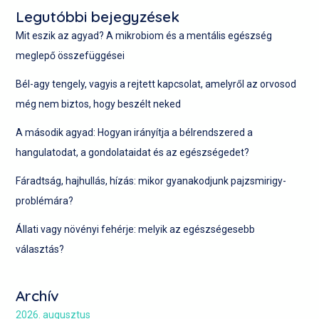
Legutóbbi bejegyzések
Mit eszik az agyad? A mikrobiom és a mentális egészség
meglepő összefüggései
Bél-agy tengely, vagyis a rejtett kapcsolat, amelyről az orvosod
még nem biztos, hogy beszélt neked
A második agyad: Hogyan irányítja a bélrendszered a
hangulatodat, a gondolataidat és az egészségedet?
Fáradtság, hajhullás, hízás: mikor gyanakodjunk pajzsmirigy-
problémára?
Állati vagy növényi fehérje: melyik az egészségesebb
választás?
Archív
2026. augusztus