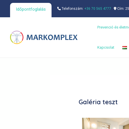
Skip
Időpontfoglalás
Telefonszám:
+36 70 565 4777
Cím: 25
to
content
Prevenció és élet
Kapcsolat
Galéria teszt