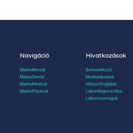
Navigáció
Hivatkozások
MarkoMental
Bemutatkozó
MarkoDental
Munkatársaink
MarkoMedical
Időpontfoglalás
MarkoPhysical
Labordiagnosztika-
Laborcsomagok