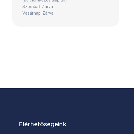
(bejelentkezés alapján)
Szombat: Zárva
Vasárnap: Zárva
Elérhetőségeink