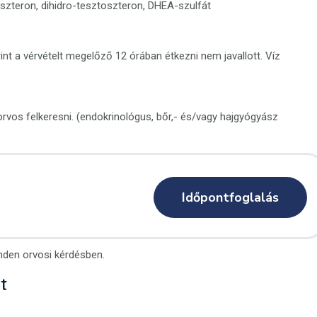
szteron, dihidro-tesztoszteron, DHEA-szulfát
nt a vérvételt megelőző 12 órában étkezni nem javallott. Víz
vos felkeresni. (endokrinológus, bőr,- és/vagy hajgyógyász
Időpontfoglalás
nden orvosi kérdésben.
t