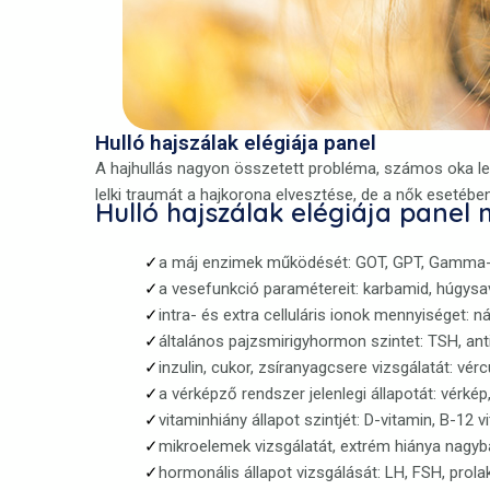
Hulló hajszálak elégiája panel
A hajhullás nagyon összetett probléma, számos oka lehet
lelki traumát a hajkorona elvesztése, de a nők esetébe
Hulló hajszálak elégiája panel
a máj enzimek működését: GOT, GPT, Gamma-G
a vesefunkció paramétereit: karbamid, húgysav, k
intra- és extra celluláris ionok mennyiséget: n
általános pajzsmirigyhormon szintet: TSH, an
inzulin, cukor, zsíranyagcsere vizsgálatát: vércu
a vérképző rendszer jelenlegi állapotát: vérkép, 
vitaminhiány állapot szintjét: D-vitamin, B-12 v
mikroelemek vizsgálatát, extrém hiánya nagyb
hormonális állapot vizsgálását: LH, FSH, prola