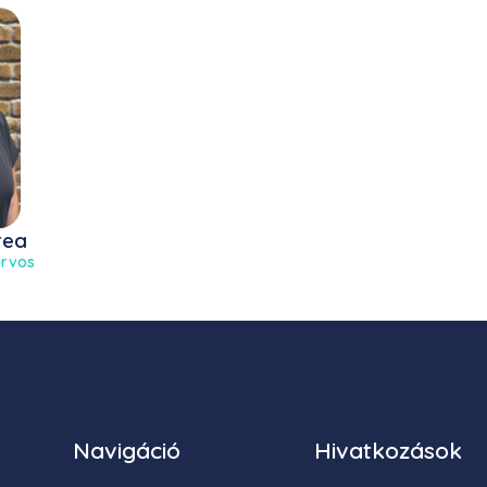
rea
orvos
Navigáció
Hivatkozások