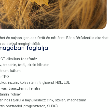
 és sajnos igen sok férfit és nőt érint. Bár a férfiaknál is okozhat
n ez sokkal megterhelőbb.
 magában foglalja:
T, alkalikus foszfatáz
reatinin, totál,-direkt bilirubin
átrium, kálium
ti-TPO
kor, inzulin, koleszterin, triglicerid, HDL, LDL
vas, transzferrin, ferritin
itamin, folsav
an hozzájárul a hajhulláshoz: cink, szelén, magnézium
ktin ösztradiol, progeszteron, SHBG)