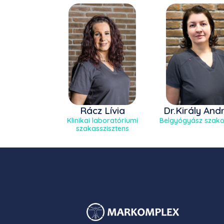
Rácz Lívia
Dr.Király And
Klinikai laboratóriumi
Belgyógyász szak
szakasszisztens