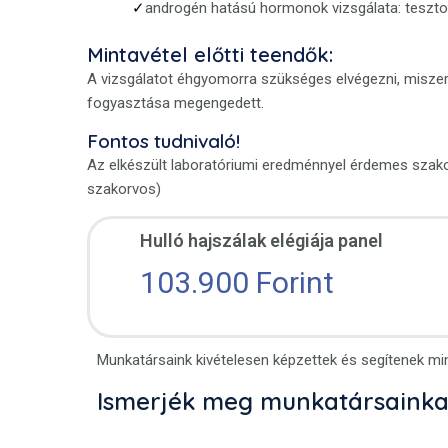
androgén hatású hormonok vizsgálata: teszto
Mintavétel előtti teendők:
A vizsgálatot éhgyomorra szükséges elvégezni, miszeri
fogyasztása megengedett.
Fontos tudnivaló!
Az elkészült laboratóriumi eredménnyel érdemes szakor
szakorvos)
Hulló hajszálak elégiája panel
103.900 Forint
Munkatársaink kivételesen képzettek és segítenek mi
Ismerjék meg munkatársainka