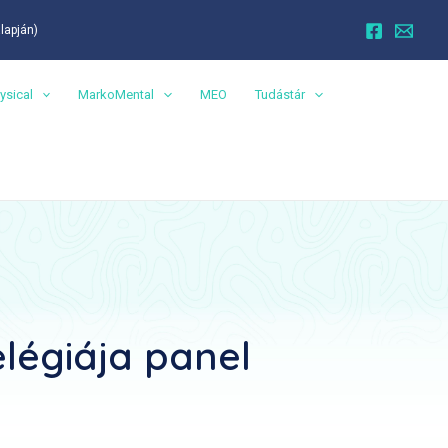
alapján)
ysical
MarkoMental
MEO
Tudástár
elégiája panel