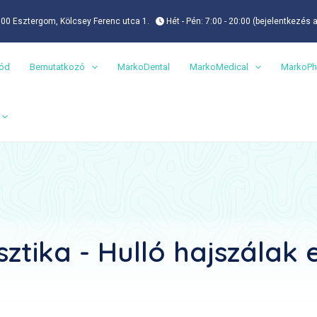
00 Esztergom, Kölcsey Ferenc utca 1.
Hét - Pén: 7:00 - 20:00 (bejelentkezés 
mód
Bemutatkozó
MarkoDental
MarkoMedical
MarkoPh
tika - Hulló hajszálak 