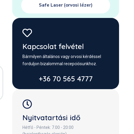
Safe Laser (orvosi lézer)
Kapcsolat felvétel
Bármilyen általános vagy orvosi kérdéssel
forduljon bizalommal recepciósunkhoz.
+36 70 565 4777
Nyitvatartási idő
Hétfő - Péntek: 7.00 - 20:00